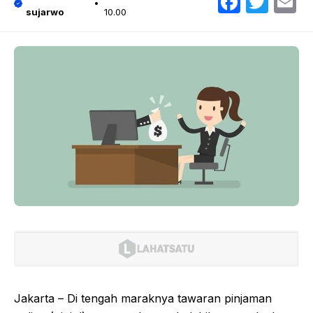
Faceb
Twit
E
sujarwo
10.00
Jakarta – Di tengah maraknya tawaran pinjaman