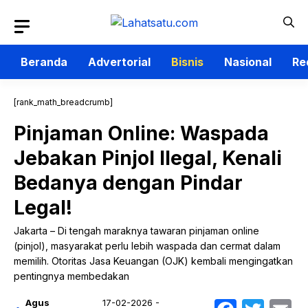
Langsung
ke
isi
Beranda
Advertorial
Bisnis
Nasional
Re
[rank_math_breadcrumb]
Pinjaman Online: Waspada
Jebakan Pinjol Ilegal, Kenali
Bedanya dengan Pindar
Legal!
Jakarta – Di tengah maraknya tawaran pinjaman online
(pinjol), masyarakat perlu lebih waspada dan cermat dalam
memilih. Otoritas Jasa Keuangan (OJK) kembali mengingatkan
pentingnya membedakan
Agus
17-02-2026 -