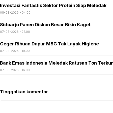
Investasi Fantastis Sektor Protein Siap Meledak
08-08-2026 - 04.00
Sidoarjo Panen Diskon Besar Bikin Kaget
07-08-2026 - 22.00
Geger Ribuan Dapur MBG Tak Layak Higiene
07-08-2026 - 19.00
Bank Emas Indonesia Meledak Ratusan Ton Terku
07-08-2026 - 16.00
Tinggalkan komentar
Komentar