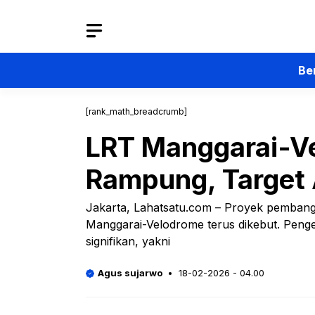
Langsung
ke
isi
Be
[rank_math_breadcrumb]
LRT Manggarai-V
Rampung, Target 
Jakarta, Lahatsatu.com – Proyek pembangu
Manggarai-Velodrome terus dikebut. Penger
signifikan, yakni
Agus sujarwo
18-02-2026 - 04.00