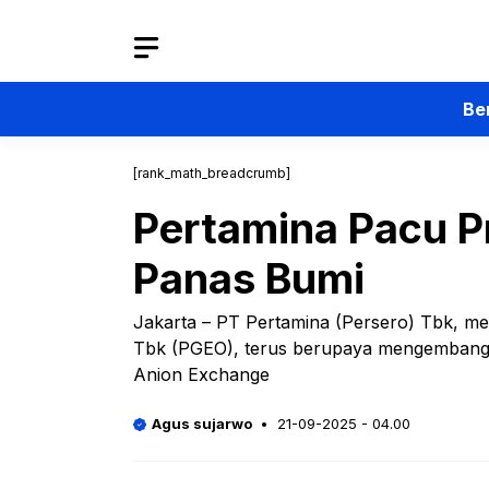
Langsung
ke
isi
Be
[rank_math_breadcrumb]
Pertamina Pacu P
Panas Bumi
Jakarta – PT Pertamina (Persero) Tbk, m
Tbk (PGEO), terus berupaya mengembangka
Anion Exchange
Agus sujarwo
21-09-2025 - 04.00