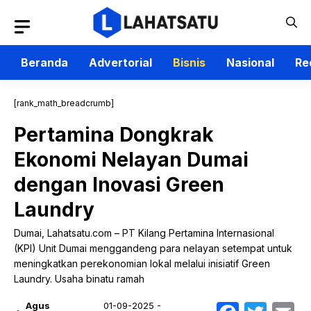
Langsung
ke
isi
Beranda
Advertorial
Bisnis
Nasional
Re
[rank_math_breadcrumb]
Pertamina Dongkrak
Ekonomi Nelayan Dumai
dengan Inovasi Green
Laundry
Dumai, Lahatsatu.com – PT Kilang Pertamina Internasional
(KPI) Unit Dumai menggandeng para nelayan setempat untuk
meningkatkan perekonomian lokal melalui inisiatif Green
Laundry. Usaha binatu ramah
Agus
01-09-2025 -