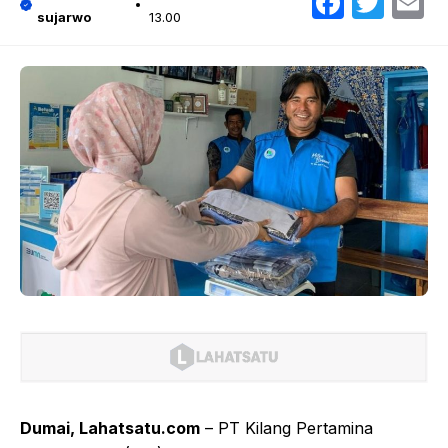
Faceb
Twit
E
sujarwo
13.00
Dumai, Lahatsatu.com
– PT Kilang Pertamina