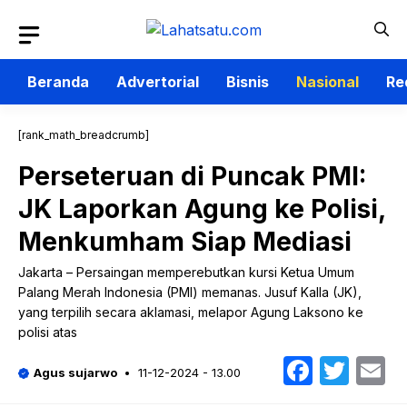
Langsung
ke
isi
Beranda
Advertorial
Bisnis
Nasional
Re
[rank_math_breadcrumb]
Perseteruan di Puncak PMI:
JK Laporkan Agung ke Polisi,
Menkumham Siap Mediasi
Jakarta – Persaingan memperebutkan kursi Ketua Umum
Palang Merah Indonesia (PMI) memanas. Jusuf Kalla (JK),
yang terpilih secara aklamasi, melapor Agung Laksono ke
polisi atas
Faceb
Twit
E
Agus sujarwo
11-12-2024 - 13.00