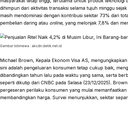
masyarakat tetap tinggi, terutama untuk produk teknologi 
dihimpun dari aktivitas transaksi selama tujuh minggu sej
masih mendominasi dengan kontribusi sekitar 73% dari total
pembelian daring atau
online
, yang melonjak 7,8% dan me
Gambar Istimewa : akcdn.detik.net.id
Michael Brown, Kepala Ekonom Visa AS, mengungkapkan ke
sini adalah pengeluaran konsumen tetap cukup baik, men
dibandingkan tahun lalu pada waktu yang sama, serta berba
seperti dikutip dari CNBC pada Selasa (23/12/2025). Brow
pergeseran perilaku konsumen yang mulai memanfaatkan 
membandingkan harga. Survei menunjukkan, sekitar se