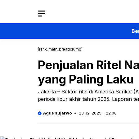
Langsung
ke
isi
Be
[rank_math_breadcrumb]
Penjualan Ritel N
yang Paling Laku
Jakarta – Sektor ritel di Amerika Serika
periode libur akhir tahun 2025. Laporan te
Agus sujarwo
23-12-2025 - 22.00