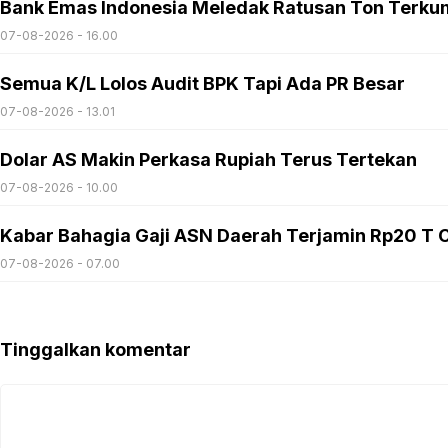
Bank Emas Indonesia Meledak Ratusan Ton Terku
07-08-2026 - 16.00
Semua K/L Lolos Audit BPK Tapi Ada PR Besar
07-08-2026 - 13.01
Dolar AS Makin Perkasa Rupiah Terus Tertekan
07-08-2026 - 10.00
Kabar Bahagia Gaji ASN Daerah Terjamin Rp20 T C
07-08-2026 - 07.00
Tinggalkan komentar
Komentar