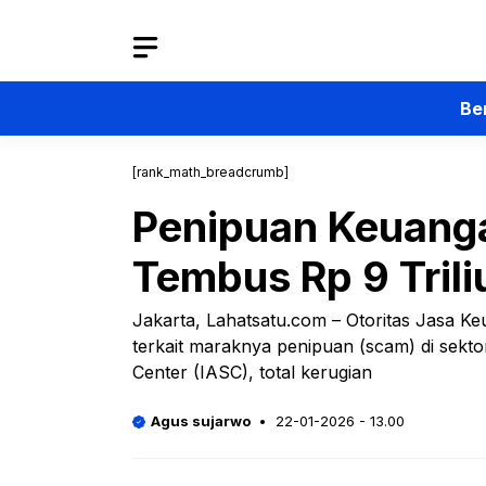
Langsung
ke
isi
Be
[rank_math_breadcrumb]
Penipuan Keuanga
Tembus Rp 9 Trili
Jakarta, Lahatsatu.com – Otoritas Jasa
terkait maraknya penipuan (scam) di sekt
Center (IASC), total kerugian
Agus sujarwo
22-01-2026 - 13.00