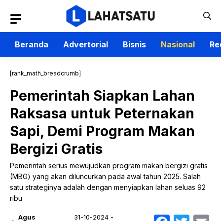
Langsung
ke
isi
Beranda
Advertorial
Bisnis
Nasional
Re
[rank_math_breadcrumb]
Pemerintah Siapkan Lahan
Raksasa untuk Peternakan
Sapi, Demi Program Makan
Bergizi Gratis
Pemerintah serius mewujudkan program makan bergizi gratis
(MBG) yang akan diluncurkan pada awal tahun 2025. Salah
satu strateginya adalah dengan menyiapkan lahan seluas 92
ribu
Agus
31-10-2024 -