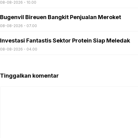
08-08-2026 - 10.00
Bugenvil Bireuen Bangkit Penjualan Meroket
08-08-2026 - 07.00
Investasi Fantastis Sektor Protein Siap Meledak
08-08-2026 - 04.00
Tinggalkan komentar
Komentar