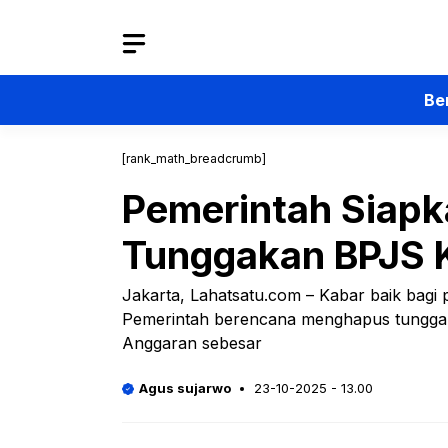
Langsung
ke
isi
Be
[rank_math_breadcrumb]
Pemerintah Siapk
Tunggakan BPJS K
Jakarta, Lahatsatu.com – Kabar baik bagi
Pemerintah berencana menghapus tunggakan
Anggaran sebesar
Agus sujarwo
23-10-2025 - 13.00