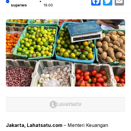
Faceb
Twit
E
sujarwo
19.00
Jakarta, Lahatsatu.com
– Menteri Keuangan