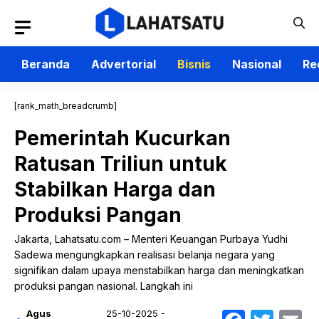
Langsung
ke
isi
Beranda
Advertorial
Bisnis
Nasional
Re
[rank_math_breadcrumb]
Pemerintah Kucurkan
Ratusan Triliun untuk
Stabilkan Harga dan
Produksi Pangan
Jakarta, Lahatsatu.com – Menteri Keuangan Purbaya Yudhi
Sadewa mengungkapkan realisasi belanja negara yang
signifikan dalam upaya menstabilkan harga dan meningkatkan
produksi pangan nasional. Langkah ini
Agus
25-10-2025 -