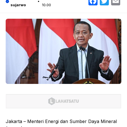
Faceb
Twit
E
sujarwo
10.00
Jakarta – Menteri Energi dan Sumber Daya Mineral