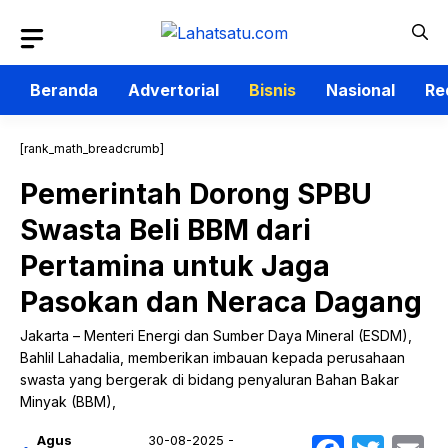
Langsung
ke
isi
Beranda
Advertorial
Bisnis
Nasional
Re
[rank_math_breadcrumb]
Pemerintah Dorong SPBU
Swasta Beli BBM dari
Pertamina untuk Jaga
Pasokan dan Neraca Dagang
Jakarta – Menteri Energi dan Sumber Daya Mineral (ESDM),
Bahlil Lahadalia, memberikan imbauan kepada perusahaan
swasta yang bergerak di bidang penyaluran Bahan Bakar
Minyak (BBM),
Agus
30-08-2025 -