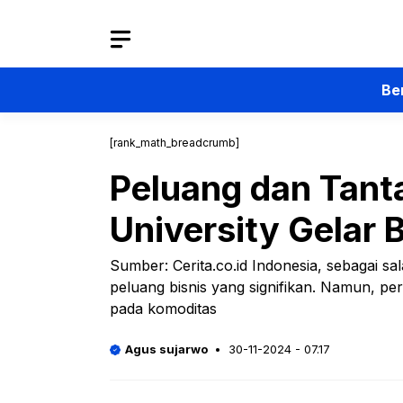
Langsung
ke
isi
Be
[rank_math_breadcrumb]
Peluang dan Tanta
University Gelar
Sumber: Cerita.co.id Indonesia, sebagai s
peluang bisnis yang signifikan. Namun, p
pada komoditas
Agus sujarwo
30-11-2024 - 07.17