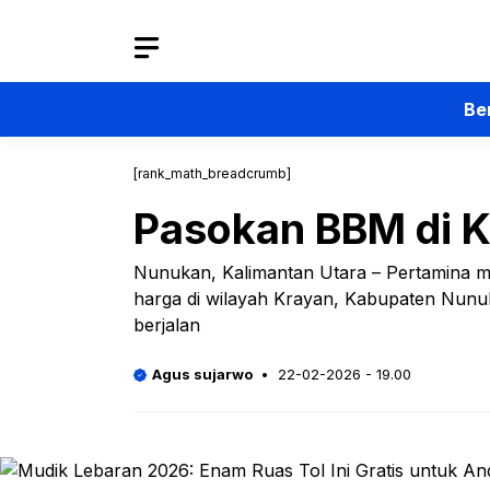
Langsung
ke
isi
Be
[rank_math_breadcrumb]
Pasokan BBM di K
Nunukan, Kalimantan Utara – Pertamina 
harga di wilayah Krayan, Kabupaten Nunuk
berjalan
Agus sujarwo
22-02-2026 - 19.00