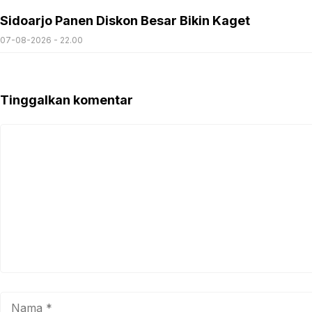
Sidoarjo Panen Diskon Besar Bikin Kaget
07-08-2026 - 22.00
Tinggalkan komentar
Komentar
Nama