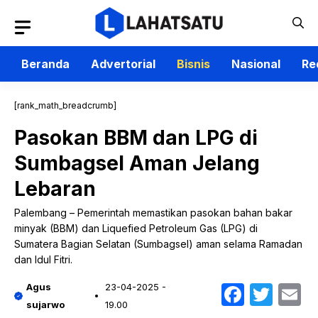
Langsung
ke
isi
Beranda
Advertorial
Bisnis
Nasional
Re
[rank_math_breadcrumb]
Pasokan BBM dan LPG di
Sumbagsel Aman Jelang
Lebaran
Palembang – Pemerintah memastikan pasokan bahan bakar
minyak (BBM) dan Liquefied Petroleum Gas (LPG) di
Sumatera Bagian Selatan (Sumbagsel) aman selama Ramadan
dan Idul Fitri.
Faceb
Twit
E
Agus
23-04-2025 -
sujarwo
19.00