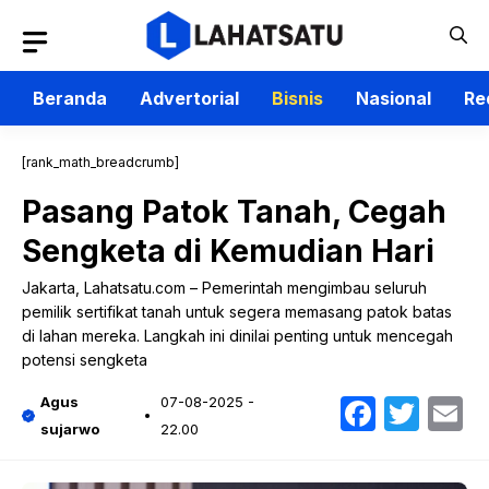
Langsung
ke
isi
Beranda
Advertorial
Bisnis
Nasional
Re
[rank_math_breadcrumb]
Pasang Patok Tanah, Cegah
Sengketa di Kemudian Hari
Jakarta, Lahatsatu.com – Pemerintah mengimbau seluruh
pemilik sertifikat tanah untuk segera memasang patok batas
di lahan mereka. Langkah ini dinilai penting untuk mencegah
potensi sengketa
Faceb
Twit
E
Agus
07-08-2025 -
sujarwo
22.00