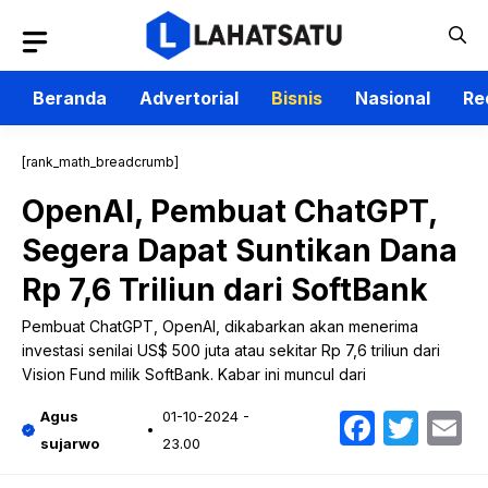
Langsung
ke
isi
Beranda
Advertorial
Bisnis
Nasional
Re
[rank_math_breadcrumb]
OpenAI, Pembuat ChatGPT,
Segera Dapat Suntikan Dana
Rp 7,6 Triliun dari SoftBank
Pembuat ChatGPT, OpenAI, dikabarkan akan menerima
investasi senilai US$ 500 juta atau sekitar Rp 7,6 triliun dari
Vision Fund milik SoftBank. Kabar ini muncul dari
Faceb
Twit
E
Agus
01-10-2024 -
sujarwo
23.00