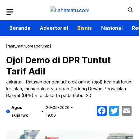
Langsung
ke
isi
Beranda
Advertorial
Bisnis
Nasional
Re
[rank_math_breadcrumb]
Ojol Demo di DPR Tuntut
Tarif Adil
Jakarta – Ratusan pengemudi ojek online (ojol) kembali turun
ke jalan, memadati area depan Gedung Dewan Perwakilan
Rakyat (DPR) RI di Jakarta pada Rabu, 20
Faceb
Twit
E
Agus
20-05-2026 -
sujarwo
19.00