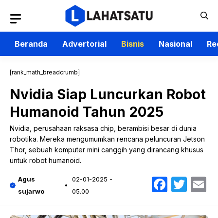
Langsung
ke
isi
Beranda
Advertorial
Bisnis
Nasional
Re
[rank_math_breadcrumb]
Nvidia Siap Luncurkan Robot
Humanoid Tahun 2025
Nvidia, perusahaan raksasa chip, berambisi besar di dunia
robotika. Mereka mengumumkan rencana peluncuran Jetson
Thor, sebuah komputer mini canggih yang dirancang khusus
untuk robot humanoid.
Faceb
Twit
E
Agus
02-01-2025 -
sujarwo
05.00