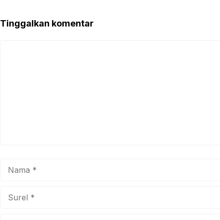
Tinggalkan komentar
Komentar
Nama
Surel
Situs