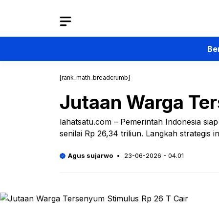
Langsung
ke
isi
Be
[rank_math_breadcrumb]
Jutaan Warga Ter
lahatsatu.com – Pemerintah Indonesia sia
senilai Rp 26,34 triliun. Langkah strategi
Agus sujarwo
23-06-2026 - 04.01