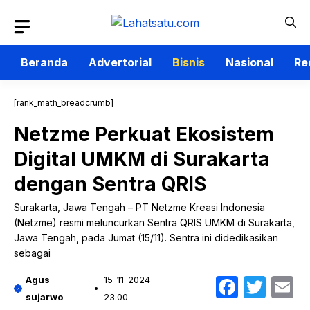
Langsung
ke
isi
Beranda
Advertorial
Bisnis
Nasional
Re
[rank_math_breadcrumb]
Netzme Perkuat Ekosistem
Digital UMKM di Surakarta
dengan Sentra QRIS
Surakarta, Jawa Tengah – PT Netzme Kreasi Indonesia
(Netzme) resmi meluncurkan Sentra QRIS UMKM di Surakarta,
Jawa Tengah, pada Jumat (15/11). Sentra ini didedikasikan
sebagai
Faceb
Twit
E
Agus
15-11-2024 -
sujarwo
23.00