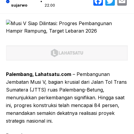
Faceb
Twit
E
sujarwo
22.00
Palembang, Lahatsatu.com
– Pembangunan
Jembatan Musi V, bagian krusial dari Jalan Tol Trans
Sumatera (JTTS) ruas Palembang-Betung,
menunjukkan perkembangan signifikan. Hingga saat
ini, progres konstruksi telah mencapai 84 persen,
menandakan semakin dekatnya realisasi proyek
strategis nasional ini.