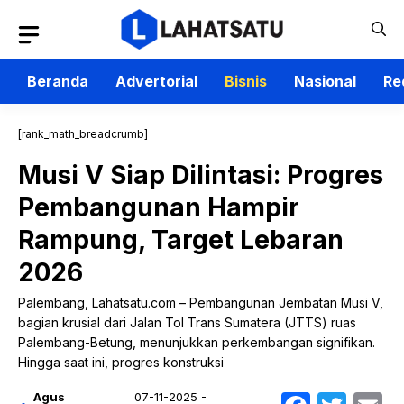
Langsung
ke
isi
Beranda
Advertorial
Bisnis
Nasional
Re
[rank_math_breadcrumb]
Musi V Siap Dilintasi: Progres
Pembangunan Hampir
Rampung, Target Lebaran
2026
Palembang, Lahatsatu.com – Pembangunan Jembatan Musi V,
bagian krusial dari Jalan Tol Trans Sumatera (JTTS) ruas
Palembang-Betung, menunjukkan perkembangan signifikan.
Hingga saat ini, progres konstruksi
Agus
07-11-2025 -