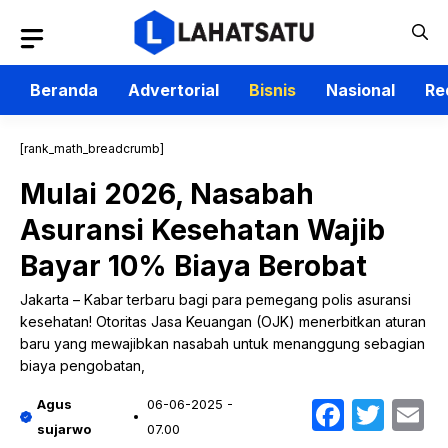
Langsung
ke
isi
Beranda
Advertorial
Bisnis
Nasional
Re
[rank_math_breadcrumb]
Mulai 2026, Nasabah
Asuransi Kesehatan Wajib
Bayar 10% Biaya Berobat
Jakarta – Kabar terbaru bagi para pemegang polis asuransi
kesehatan! Otoritas Jasa Keuangan (OJK) menerbitkan aturan
baru yang mewajibkan nasabah untuk menanggung sebagian
biaya pengobatan,
Faceb
Twit
E
Agus
06-06-2025 -
sujarwo
07.00