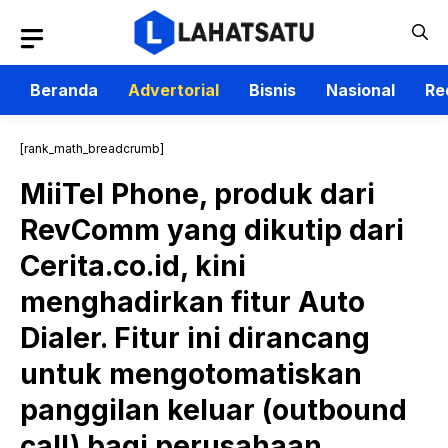
Langsung
ke
isi
Beranda
Advertorial
Bisnis
Nasional
Re
[rank_math_breadcrumb]
MiiTel Phone, produk dari
RevComm yang dikutip dari
Cerita.co.id, kini
menghadirkan fitur Auto
Dialer. Fitur ini dirancang
untuk mengotomatiskan
panggilan keluar (outbound
call) bagi perusahaan,