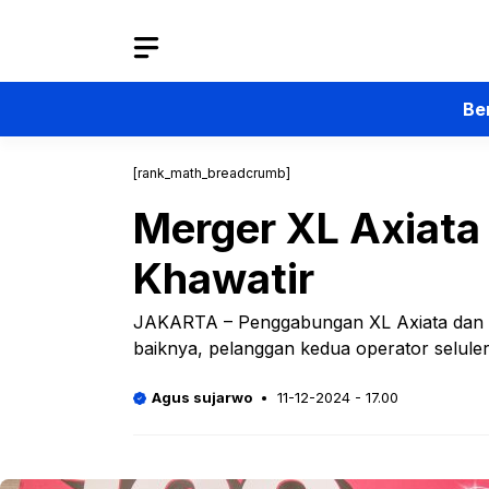
Langsung
ke
isi
Be
[rank_math_breadcrumb]
Merger XL Axiata
Khawatir
JAKARTA – Penggabungan XL Axiata dan Sma
baiknya, pelanggan kedua operator selule
Agus sujarwo
11-12-2024 - 17.00