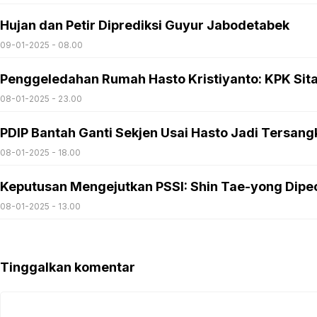
Hujan dan Petir Diprediksi Guyur Jabodetabek
09-01-2025 - 08.00
Penggeledahan Rumah Hasto Kristiyanto: KPK Sita 
08-01-2025 - 23.00
PDIP Bantah Ganti Sekjen Usai Hasto Jadi Tersang
08-01-2025 - 18.00
Keputusan Mengejutkan PSSI: Shin Tae-yong Dipec
08-01-2025 - 13.00
Tinggalkan komentar
Komentar