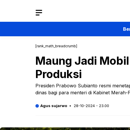
Langsung
ke
isi
Be
[rank_math_breadcrumb]
Maung Jadi Mobil 
Produksi
Presiden Prabowo Subianto resmi meneta
dinas bagi para menteri di Kabinet Merah-
Agus sujarwo
28-10-2024 - 23.00