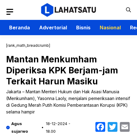
Langsung
ke
isi
Beranda
Advertorial
Bisnis
Nasional
Re
[rank_math_breadcrumb]
Mantan Menkumham
Diperiksa KPK Berjam-jam
Terkait Harun Masiku
Jakarta – Mantan Menteri Hukum dan Hak Asasi Manusia
(Menkumham), Yasonna Laoly, menjalani pemeriksaan intensif
di Gedung Merah Putih Komisi Pemberantasan Korupsi (KPK)
selama hampir
Faceb
Twit
E
Agus
18-12-2024 -
sujarwo
18.00