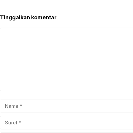
Tinggalkan komentar
Komentar
Nama
Surel