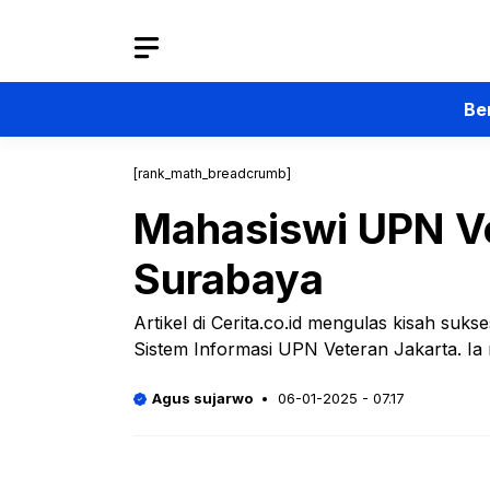
Langsung
ke
isi
Be
[rank_math_breadcrumb]
Mahasiswi UPN Ve
Surabaya
Artikel di Cerita.co.id mengulas kisah suks
Sistem Informasi UPN Veteran Jakarta. I
Agus sujarwo
06-01-2025 - 07.17