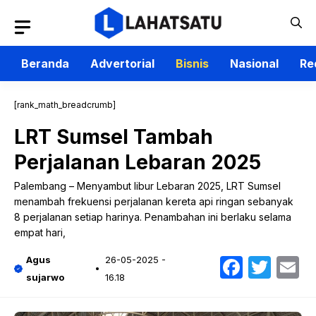
Langsung
ke
isi
Beranda
Advertorial
Bisnis
Nasional
Re
[rank_math_breadcrumb]
LRT Sumsel Tambah
Perjalanan Lebaran 2025
Palembang – Menyambut libur Lebaran 2025, LRT Sumsel
menambah frekuensi perjalanan kereta api ringan sebanyak
8 perjalanan setiap harinya. Penambahan ini berlaku selama
empat hari,
Faceb
Twit
E
Agus
26-05-2025 -
sujarwo
16.18