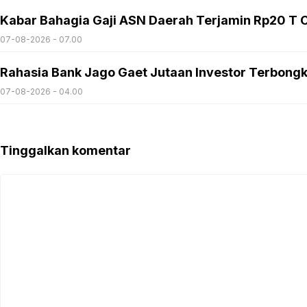
Kabar Bahagia Gaji ASN Daerah Terjamin Rp20 T C
07-08-2026 - 07.00
Rahasia Bank Jago Gaet Jutaan Investor Terbong
07-08-2026 - 04.00
Tinggalkan komentar
Komentar