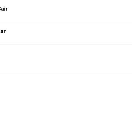
air
kar