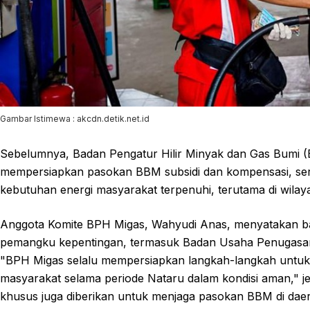
Gambar Istimewa : akcdn.detik.net.id
Sebelumnya, Badan Pengatur Hilir Minyak dan Gas Bumi (B
mempersiapkan pasokan BBM subsidi dan kompensasi, sert
kebutuhan energi masyarakat terpenuhi, terutama di wila
Anggota Komite BPH Migas, Wahyudi Anas, menyatakan ba
pemangku kepentingan, termasuk Badan Usaha Penugasan
"BPH Migas selalu mempersiapkan langkah-langkah untu
masyarakat selama periode Nataru dalam kondisi aman," je
khusus juga diberikan untuk menjaga pasokan BBM di daera