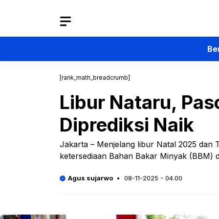
Langsung
ke
isi
Be
[rank_math_breadcrumb]
Libur Nataru, Pa
Diprediksi Naik
Jakarta – Menjelang libur Natal 2025 dan
ketersediaan Bahan Bakar Minyak (BBM) da
Agus sujarwo
08-11-2025 - 04.00