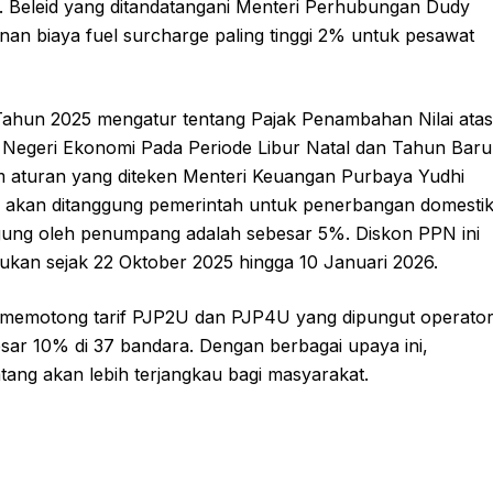
. Beleid yang ditandatangani Menteri Perhubungan Dudy
n biaya fuel surcharge paling tinggi 2% untuk pesawat
Tahun 2025 mengatur tentang Pajak Penambahan Nilai atas
Negeri Ekonomi Pada Periode Libur Natal dan Tahun Baru
 aturan yang diteken Menteri Keuangan Purbaya Yudhi
% akan ditanggung pemerintah untuk penerbangan domesti
gung oleh penumpang adalah sebesar 5%. Diskon PPN ini
ukan sejak 22 Oktober 2025 hingga 10 Januari 2026.
na memotong tarif PJP2U dan PJP4U yang dipungut operato
ar 10% di 37 bandara. Dengan berbagai upaya ini,
tang akan lebih terjangkau bagi masyarakat.