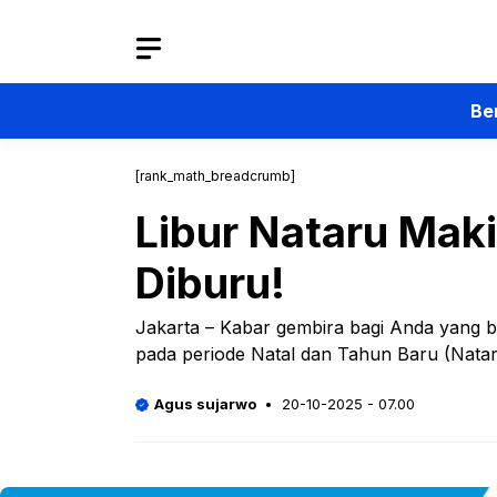
Langsung
ke
isi
Be
[rank_math_breadcrumb]
Libur Nataru Mak
Diburu!
Jakarta – Kabar gembira bagi Anda yang 
pada periode Natal dan Tahun Baru (Nata
Agus sujarwo
20-10-2025 - 07.00