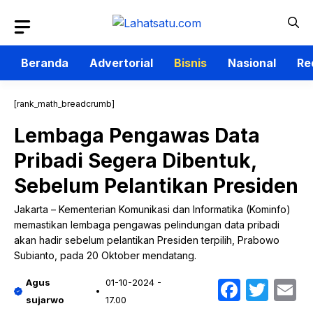
Langsung
ke
isi
Beranda
Advertorial
Bisnis
Nasional
Re
[rank_math_breadcrumb]
Lembaga Pengawas Data
Pribadi Segera Dibentuk,
Sebelum Pelantikan Presiden
Jakarta – Kementerian Komunikasi dan Informatika (Kominfo)
memastikan lembaga pengawas pelindungan data pribadi
akan hadir sebelum pelantikan Presiden terpilih, Prabowo
Subianto, pada 20 Oktober mendatang.
Faceb
Twit
E
Agus
01-10-2024 -
sujarwo
17.00