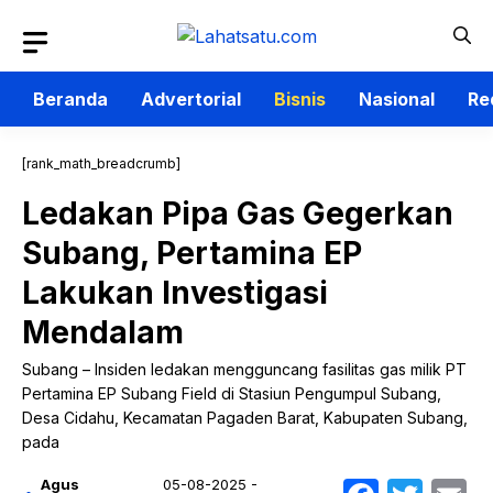
Langsung
ke
isi
Beranda
Advertorial
Bisnis
Nasional
Re
[rank_math_breadcrumb]
Ledakan Pipa Gas Gegerkan
Subang, Pertamina EP
Lakukan Investigasi
Mendalam
Subang – Insiden ledakan mengguncang fasilitas gas milik PT
Pertamina EP Subang Field di Stasiun Pengumpul Subang,
Desa Cidahu, Kecamatan Pagaden Barat, Kabupaten Subang,
pada
Agus
05-08-2025 -