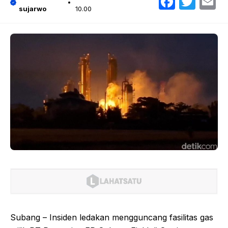
Faceb
Twit
E
sujarwo
10.00
Subang – Insiden ledakan mengguncang fasilitas gas