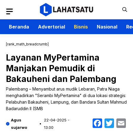
Langsung
ke
isi
Beranda
Advertorial
Bisnis
Nasional
Re
[rank_math_breadcrumb]
Layanan MyPertamina
Manjakan Pemudik di
Bakauheni dan Palembang
Palembang – Menyambut arus mudik Lebaran, Patra Niaga
menghadirkan "Serambi MyPertamina" di dua lokasi strategis:
Pelabuhan Bakauheni, Lampung, dan Bandara Sultan Mahmud
Badaruddin II (SMB
Faceb
Twit
E
Agus
22-04-2025 -
sujarwo
13.00