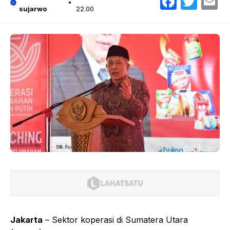
Faceb
Twit
E
sujarwo
22.00
Jakarta
– Sektor koperasi di Sumatera Utara