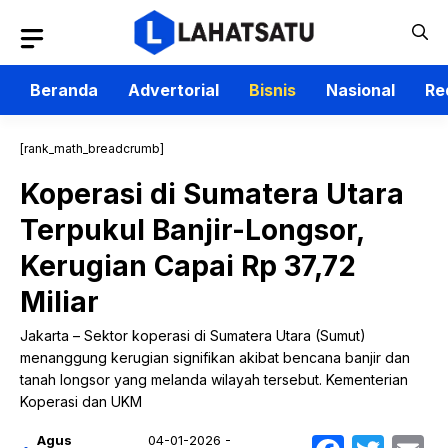
Langsung
ke
isi
Beranda
Advertorial
Bisnis
Nasional
Re
[rank_math_breadcrumb]
Koperasi di Sumatera Utara
Terpukul Banjir-Longsor,
Kerugian Capai Rp 37,72
Miliar
Jakarta – Sektor koperasi di Sumatera Utara (Sumut)
menanggung kerugian signifikan akibat bencana banjir dan
tanah longsor yang melanda wilayah tersebut. Kementerian
Koperasi dan UKM
Agus
04-01-2026 -