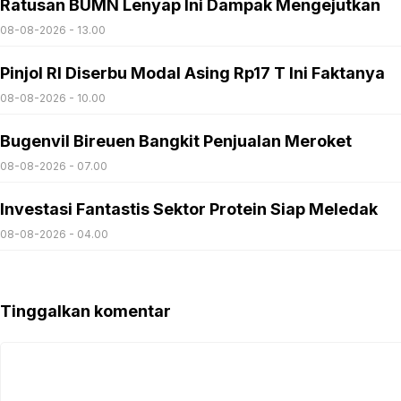
Ratusan BUMN Lenyap Ini Dampak Mengejutkan
08-08-2026 - 13.00
Pinjol RI Diserbu Modal Asing Rp17 T Ini Faktanya
08-08-2026 - 10.00
Bugenvil Bireuen Bangkit Penjualan Meroket
08-08-2026 - 07.00
Investasi Fantastis Sektor Protein Siap Meledak
08-08-2026 - 04.00
Tinggalkan komentar
Komentar