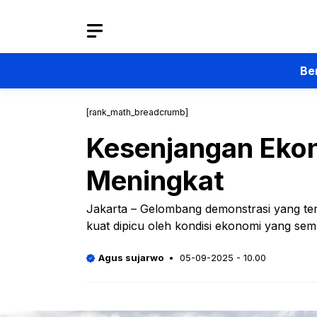
Langsung
ke
isi
Be
[rank_math_breadcrumb]
Kesenjangan Ekon
Meningkat
Jakarta – Gelombang demonstrasi yang terj
kuat dipicu oleh kondisi ekonomi yang semak
Agus sujarwo
05-09-2025 - 10.00