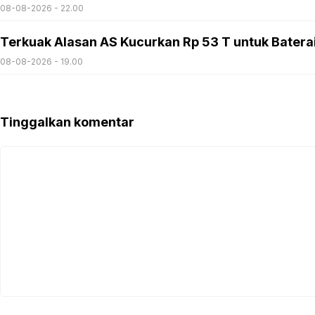
08-08-2026 - 22.00
Terkuak Alasan AS Kucurkan Rp 53 T untuk Batera
08-08-2026 - 19.00
Tinggalkan komentar
Komentar