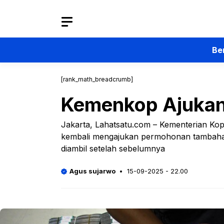
Langsung
ke
isi
Be
[rank_math_breadcrumb]
Kemenkop Ajukan
Jakarta, Lahatsatu.com – Kementerian K
kembali mengajukan permohonan tambahan
diambil setelah sebelumnya
Agus sujarwo
15-09-2025 - 22.00