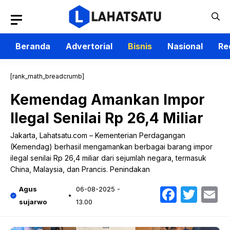
Langsung
ke
isi
Beranda
Advertorial
Bisnis
Nasional
Re
[rank_math_breadcrumb]
Kemendag Amankan Impor
Ilegal Senilai Rp 26,4 Miliar
Jakarta, Lahatsatu.com – Kementerian Perdagangan
(Kemendag) berhasil mengamankan berbagai barang impor
ilegal senilai Rp 26,4 miliar dari sejumlah negara, termasuk
China, Malaysia, dan Prancis. Penindakan
Faceb
Twit
E
Agus
06-08-2025 -
sujarwo
13.00