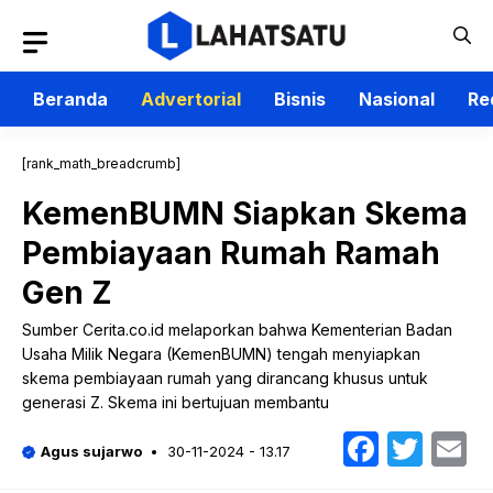
Langsung
ke
isi
Beranda
Advertorial
Bisnis
Nasional
Re
[rank_math_breadcrumb]
KemenBUMN Siapkan Skema
Pembiayaan Rumah Ramah
Gen Z
Sumber Cerita.co.id melaporkan bahwa Kementerian Badan
Usaha Milik Negara (KemenBUMN) tengah menyiapkan
skema pembiayaan rumah yang dirancang khusus untuk
generasi Z. Skema ini bertujuan membantu
Faceb
Twit
E
Agus sujarwo
30-11-2024 - 13.17