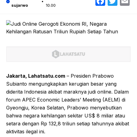
Faceb
Twit
E
sujarwo
10.00
Jakarta, Lahatsatu.com
– Presiden Prabowo
Subianto mengungkapkan kerugian besar yang
diderita Indonesia akibat maraknya judi online. Dalam
forum APEC Economic Leaders’ Meeting (AELM) di
Gyeongju, Korea Selatan, Prabowo menyebutkan
bahwa negara kehilangan sekitar US$ 8 miliar atau
setara dengan Rp 132,8 triliun setiap tahunnya akibat
aktivitas ilegal ini.