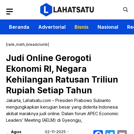
Langsung
ke
isi
Beranda
Advertorial
Bisnis
Nasional
Re
[rank_math_breadcrumb]
Judi Online Gerogoti
Ekonomi RI, Negara
Kehilangan Ratusan Triliun
Rupiah Setiap Tahun
Jakarta, Lahatsatu.com – Presiden Prabowo Subianto
mengungkapkan kerugian besar yang diderita Indonesia
akibat maraknya judi online. Dalam forum APEC Economic
Leaders’ Meeting (AELM) di Gyeongju,
Agus
02-11-2025 -