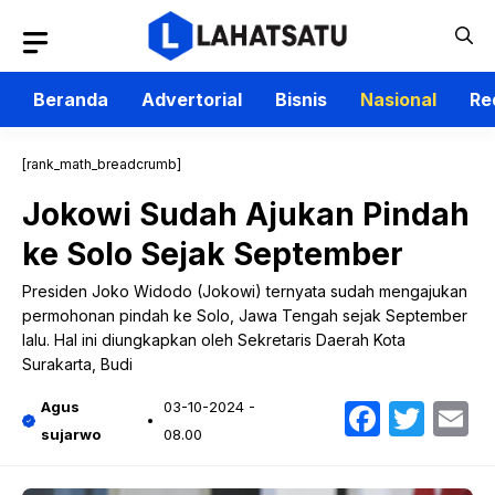
Langsung
ke
isi
Beranda
Advertorial
Bisnis
Nasional
Re
[rank_math_breadcrumb]
Jokowi Sudah Ajukan Pindah
ke Solo Sejak September
Presiden Joko Widodo (Jokowi) ternyata sudah mengajukan
permohonan pindah ke Solo, Jawa Tengah sejak September
lalu. Hal ini diungkapkan oleh Sekretaris Daerah Kota
Surakarta, Budi
Faceb
Twit
E
Agus
03-10-2024 -
sujarwo
08.00