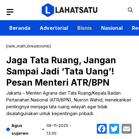
Langsung
ke
isi
Beranda
Advertorial
Bisnis
Nasional
Re
[rank_math_breadcrumb]
Jaga Tata Ruang, Jangan
Sampai Jadi ‘Tata Uang’!
Pesan Menteri ATR/BPN
Jakarta – Menteri Agraria dan Tata Ruang/Kepala Badan
Pertanahan Nasional (ATR/BPN), Nusron Wahid, menekankan
pentingnya menjaga tata ruang wilayah agar tidak
disalahgunakan untuk kepentingan pribadi.
Faceb
Twit
E
Agus
06-11-2025 -
sujarwo
13.00