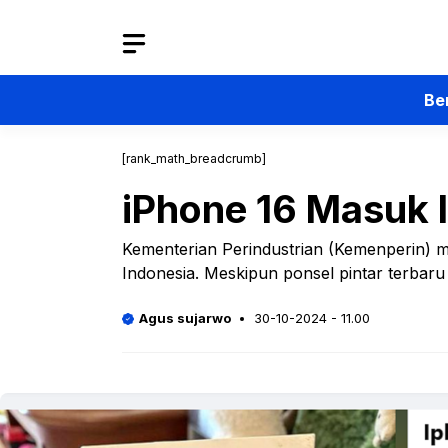
Langsung
ke
isi
Be
[rank_math_breadcrumb]
iPhone 16 Masuk I
Kementerian Perindustrian (Kemenperin) me
Indonesia. Meskipun ponsel pintar terbaru 
Agus sujarwo
30-10-2024 - 11.00