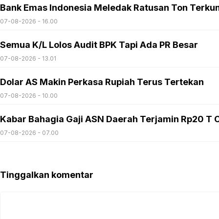
Bank Emas Indonesia Meledak Ratusan Ton Terku
07-08-2026 - 16.00
Semua K/L Lolos Audit BPK Tapi Ada PR Besar
07-08-2026 - 13.01
Dolar AS Makin Perkasa Rupiah Terus Tertekan
07-08-2026 - 10.00
Kabar Bahagia Gaji ASN Daerah Terjamin Rp20 T C
07-08-2026 - 07.00
Tinggalkan komentar
Komentar