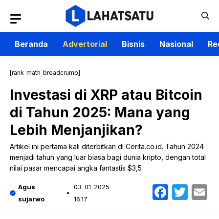
Langsung
ke
isi
Beranda
Advertorial
Bisnis
Nasional
Re
[rank_math_breadcrumb]
Investasi di XRP atau Bitcoin
di Tahun 2025: Mana yang
Lebih Menjanjikan?
Artikel ini pertama kali diterbitkan di Cerita.co.id. Tahun 2024
menjadi tahun yang luar biasa bagi dunia kripto, dengan total
nilai pasar mencapai angka fantastis $3,5
Faceb
Twit
E
Agus
03-01-2025 -
sujarwo
16.17