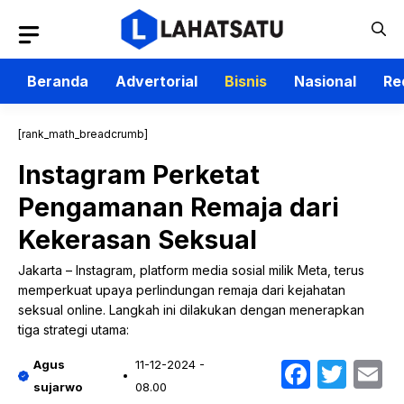
Langsung
ke
isi
Beranda
Advertorial
Bisnis
Nasional
Re
[rank_math_breadcrumb]
Instagram Perketat
Pengamanan Remaja dari
Kekerasan Seksual
Jakarta – Instagram, platform media sosial milik Meta, terus
memperkuat upaya perlindungan remaja dari kejahatan
seksual online. Langkah ini dilakukan dengan menerapkan
tiga strategi utama:
Faceb
Twit
E
Agus
11-12-2024 -
sujarwo
08.00