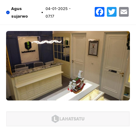
Faceb
Twit
E
Agus
04-01-2025 -
sujarwo
07.17