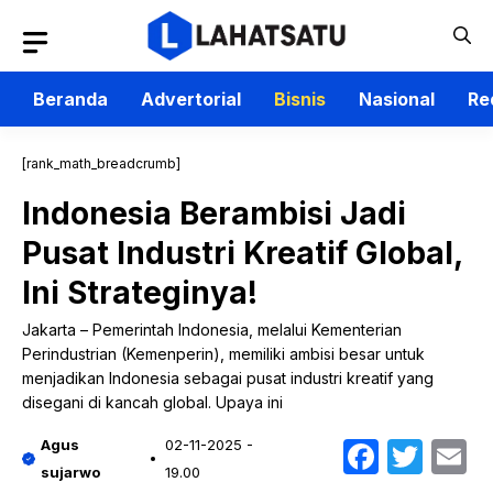
Langsung
ke
isi
Beranda
Advertorial
Bisnis
Nasional
Re
[rank_math_breadcrumb]
Indonesia Berambisi Jadi
Pusat Industri Kreatif Global,
Ini Strateginya!
Jakarta – Pemerintah Indonesia, melalui Kementerian
Perindustrian (Kemenperin), memiliki ambisi besar untuk
menjadikan Indonesia sebagai pusat industri kreatif yang
disegani di kancah global. Upaya ini
Faceb
Twit
E
Agus
02-11-2025 -
sujarwo
19.00