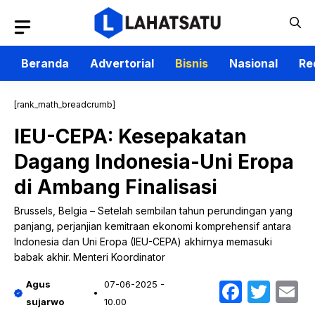
Langsung
ke
isi
Beranda
Advertorial
Bisnis
Nasional
Re
[rank_math_breadcrumb]
IEU-CEPA: Kesepakatan
Dagang Indonesia-Uni Eropa
di Ambang Finalisasi
Brussels, Belgia – Setelah sembilan tahun perundingan yang
panjang, perjanjian kemitraan ekonomi komprehensif antara
Indonesia dan Uni Eropa (IEU-CEPA) akhirnya memasuki
babak akhir. Menteri Koordinator
Faceb
Twit
E
Agus
07-06-2025 -
sujarwo
10.00