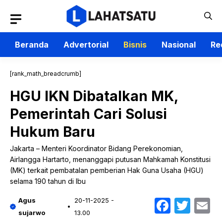
Langsung
ke
isi
Beranda
Advertorial
Bisnis
Nasional
Re
[rank_math_breadcrumb]
HGU IKN Dibatalkan MK,
Pemerintah Cari Solusi
Hukum Baru
Jakarta – Menteri Koordinator Bidang Perekonomian,
Airlangga Hartarto, menanggapi putusan Mahkamah Konstitusi
(MK) terkait pembatalan pemberian Hak Guna Usaha (HGU)
selama 190 tahun di Ibu
Faceb
Twit
E
Agus
20-11-2025 -
sujarwo
13.00