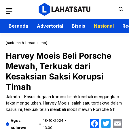
Langsung
ke
isi
Beranda
Advertorial
Bisnis
Nasional
Re
[rank_math_breadcrumb]
Harvey Moeis Beli Porsche
Mewah, Terkuak dari
Kesaksian Saksi Korupsi
Timah
Jakarta – Kasus dugaan korupsi timah kembali mengungkap
fakta mengejutkan. Harvey Moeis, salah satu terdakwa dalam
kasus ini, terkuak telah membeli mobil mewah Porsche 911
Faceb
Twit
E
Agus
18-10-2024 -
sujarwo
13.00