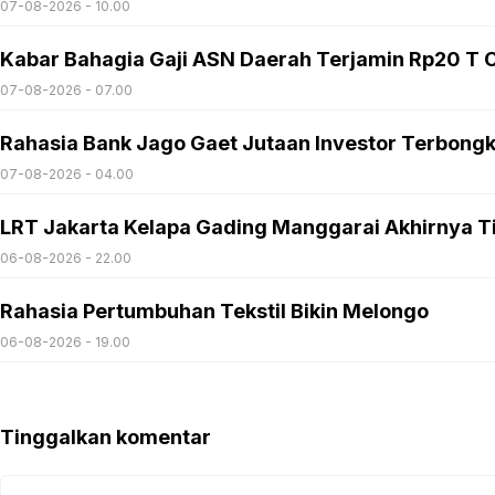
07-08-2026 - 10.00
Kabar Bahagia Gaji ASN Daerah Terjamin Rp20 T C
07-08-2026 - 07.00
Rahasia Bank Jago Gaet Jutaan Investor Terbong
07-08-2026 - 04.00
LRT Jakarta Kelapa Gading Manggarai Akhirnya T
06-08-2026 - 22.00
Rahasia Pertumbuhan Tekstil Bikin Melongo
06-08-2026 - 19.00
Tinggalkan komentar
Komentar