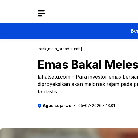
Langsung
ke
isi
Be
[rank_math_breadcrumb]
Emas Bakal Meles
lahatsatu.com – Para investor emas bersi
diproyeksikan akan melonjak tajam pada 
fantastis
Agus sujarwo
05-07-2026 - 13.01